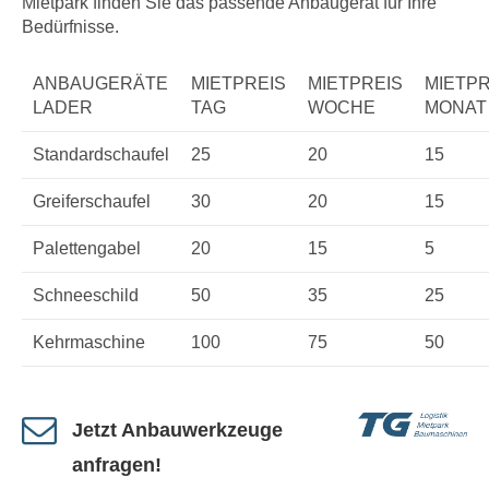
Mietpark finden Sie das passende Anbaugerät für Ihre
Bedürfnisse.
ANBAUGERÄTE
MIETPREIS
MIETPREIS
MIETPR
LADER
TAG
WOCHE
MONAT
Standardschaufel
25
20
15
Greiferschaufel
30
20
15
Palettengabel
20
15
5
Schneeschild
50
35
25
Kehrmaschine
100
75
50
Jetzt Anbauwerkzeuge
anfragen!