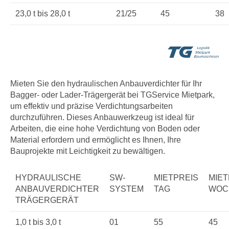
23,0 t bis 28,0 t
21/25
45
38
Mieten Sie den hydraulischen Anbauverdichter für Ihr
Bagger- oder Lader-Trägergerät bei TGService Mietpark,
um effektiv und präzise Verdichtungsarbeiten
durchzuführen. Dieses Anbauwerkzeug ist ideal für
Arbeiten, die eine hohe Verdichtung von Boden oder
Material erfordern und ermöglicht es Ihnen, Ihre
Bauprojekte mit Leichtigkeit zu bewältigen.
HYDRAULISCHE
SW-
MIETPREIS
MIET
ANBAUVERDICHTER
SYSTEM
TAG
WOC
TRÄGERGERÄT
1,0 t bis 3,0 t
01
55
45