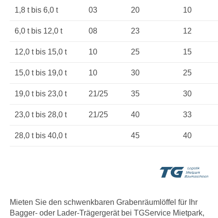
1,8 t bis 6,0 t
03
20
10
6,0 t bis 12,0 t
08
23
12
12,0 t bis 15,0 t
10
25
15
15,0 t bis 19,0 t
10
30
25
19,0 t bis 23,0 t
21/25
35
30
23,0 t bis 28,0 t
21/25
40
33
28,0 t bis 40,0 t
45
40
Mieten Sie den schwenkbaren Grabenräumlöffel für Ihr
Bagger- oder Lader-Trägergerät bei TGService Mietpark,