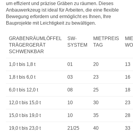
um effizient und präzise Gräben zu räumen. Dieses
Anbauwerkzeug ist ideal für Arbeiten, die eine flexible
Bewegung erfordern und ermöglicht es Ihnen, Ihre
Bauprojekte mit Leichtigkeit zu bewältigen.
GRABENRÄUMLÖFFEL
SW-
MIETPREIS
MI
TRÄGERGERÄT
SYSTEM
TAG
WO
SCHWENKBAR
1,0 t bis 1,8 t
01
20
13
1,8 t bis 6,0 t
03
23
16
6,0 t bis 12,0 t
08
25
18
12,0 t bis 15,0 t
10
30
23
15,0 t bis 19,0 t
10
35
28
19,0 t bis 23,0 t
21/25
40
33